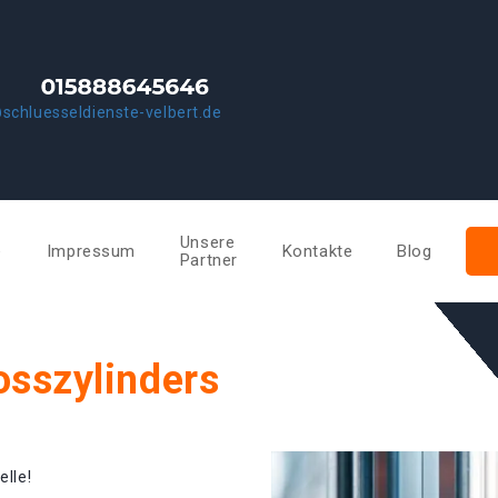
schluesseldienste-velbert.de
Unsere
e
Impressum
Kontakte
Blog
Partner
osszylinders
elle!