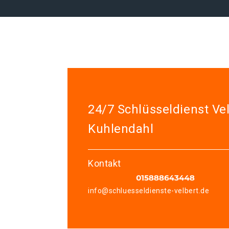
24/7 Schlüsseldienst Ve
Kuhlendahl
Kontakt
info@schluesseldienste-velbert.de