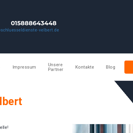
schluesseldienste-velbert.de
Unsere
e
Impressum
Kontakte
Blog
Partner
lbert
elle!